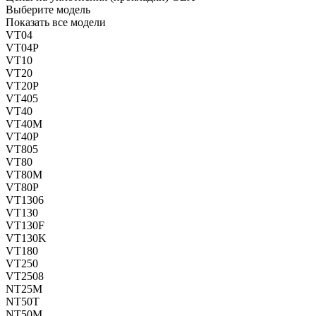
Выберите модель
Показать все модели
VT04
VT04P
VT10
VT20
VT20P
VT405
VT40
VT40M
VT40P
VT805
VT80
VT80M
VT80P
VT1306
VT130
VT130F
VT130K
VT180
VT250
VT2508
NT25M
NT50T
NT50M