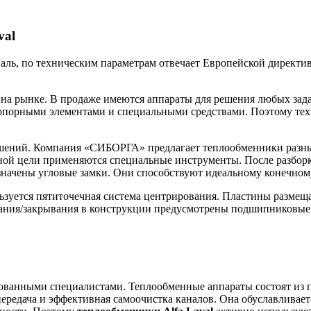
val
ль, по техническим параметрам отвечает Европейской директив
 на рынке. В продаже имеются аппараты для решения любых зад
опорными элементами и специальными средствами. Поэтому техн
ений. Компания «СИБОРГА» предлагает теплообменники разных
ной цели применяются специальные инструменты. После разборк
значены угловые замки. Они способствуют идеальному конечно
зуется пятиточечная система центрирования. Пластины размещ
вания/закрывания в конструкции предусмотрены подшипниковые
ованными специалистами. Теплообменные аппараты состоят из 
передача и эффективная самоочистка каналов. Она обуславливает