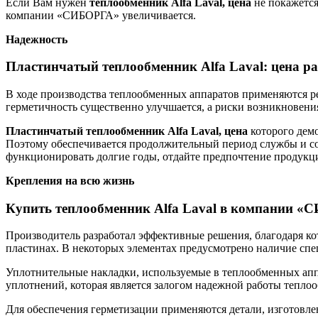
Если Вам нужен
теплообменник
Alfa
Laval
, цена
не покажется
компании «СИБОРГА» увеличивается.
Надежность
Пластинчатый теплообменник Alfa Laval: цена ра
В ходе производства теплообменных аппаратов применяются р
герметичность существенно улучшается, а риски возникновени
Пластинчатый теплообменник
Alfa
Laval
, цена
которого дем
Поэтому обеспечивается продолжительный период службы и со
функционировать долгие годы, отдайте предпочтение продукц
Крепления на всю жизнь
Купить теплообменник Alfa Laval в компании 
Производитель разработал эффективные решения, благодаря ко
пластинах. В некоторых элементах предусмотрено наличие спе
Уплотнительные накладки, используемые в теплообменных апп
уплотнений, которая является залогом надежной работы тепло
Для обеспечения герметизации применяются детали, изготовле