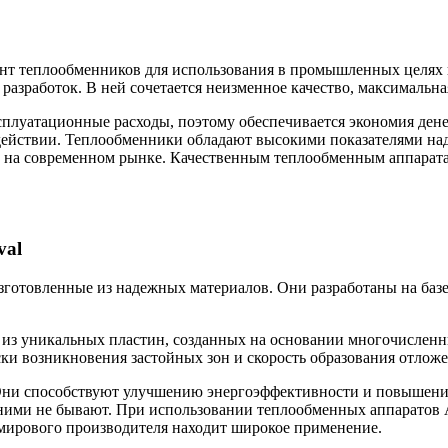
нт теплообменников для использования в промышленных целях и
разработок. В ней сочетается неизменное качество, максимальн
плуатационные расходы, поэтому обеспечивается экономия денег
в действии. Теплообменники обладают высокими показателями н
 на современном рынке. Качественным теплообменным аппарат
val
отовленные из надежных материалов. Они разработаны на базе
 из уникальных пластин, созданных на основании многочислен
ки возникновения застойных зон и скорость образования отлож
ни способствуют улучшению энергоэффективности и повышению
шними не бывают. При использовании теплообменных аппаратов 
 мирового производителя находит широкое применение.