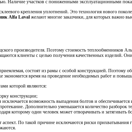
ью. Наличие участков с пониженными эксплуатационными пока
склеевого крепления уплотнений. Это технология нового поколе
нник
Alfa
Laval
желают многие заказчики, для которых важно выс
кого производителя. Поэтому стоимость теплообменников Альф
ащаются клиенты с целью получения качественных изделий. Он
риемлемая, состоят из рамы с особой конструкцией. Поэтому о
же экономится время на проведение необходимых работ и повышае
ами которой являются:
орку конструкции;
и исключается возможность выпадения болтов и обеспечивается 
протекание. Дополнительно уменьшается количество разборок т
даря которому один человек может отворачивать и затягивать 
т аспект. По такой причине исключаются риски прихватывания г
ижаются.