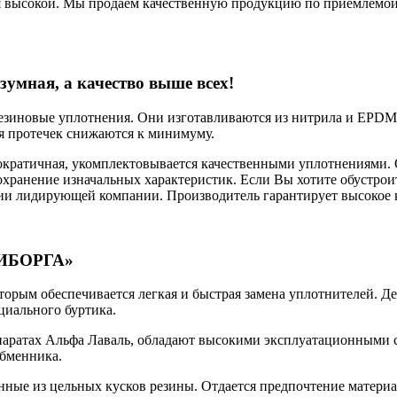
 высокой. Мы продаем качественную продукцию по приемлемой
зумная, а качество выше всех!
езиновые уплотнения. Они изготавливаются из нитрила и EPDM.
я протечек снижаются к минимуму.
ократичная, укомплектовывается качественными уплотнениями. 
хранение изначальных характеристик. Если Вы хотите обустрои
ии лидирующей компании. Производитель гарантирует высокое к
«СИБОРГА»
торым обеспечивается легкая и быстрая замена уплотнителей. Д
циального буртика.
аратах Альфа Лаваль, обладают высокими эксплуатационными с
обменника.
нные из цельных кусков резины. Отдается предпочтение матери