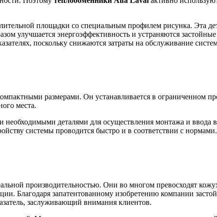
тности. Поэтому
теплообменники
Alfa
Laval
активно используют
лительной площадки со специальным профилем рисунка. Эта де
азом улучшается энергоэффективность и устраняются застойные
азателях, поскольку снижаются затраты на обслуживание систем
омпактными размерами. Он устанавливается в ограниченном прос
ного места.
и необходимыми деталями для осуществления монтажа и ввода
ройству системы проводится быстро и в соответствии с нормами.
альной производительностью. Они во многом превосходят кожу
ии. Благодаря запатентованному изобретению компании застой
азатель, заслуживающий внимания клиентов.