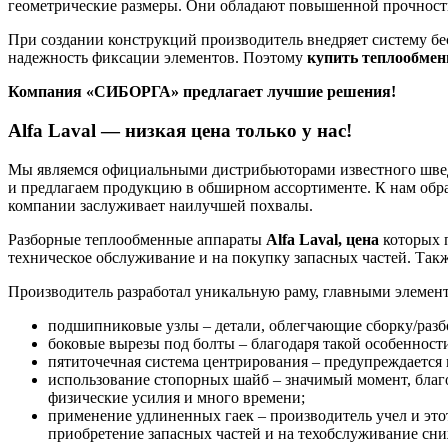
геометрические размеры. Они обладают повышенной прочност
При создании конструкций производитель внедряет систему бе
надежность фиксации элементов. Поэтому
купить теплообме
Компания «СИБОРГА» предлагает лучшие решения!
Alfa Laval — низкая цена только у нас!
Мы являемся официальными дистрибьюторами известного шведс
и предлагаем продукцию в обширном ассортименте. К нам обр
компании заслуживает наилучшей похвалы.
Разборные теплообменные аппараты
Alfa
Laval
, цена
которых п
техническое обслуживание и на покупку запасных частей. Так
Производитель разработал уникальную раму, главными элемент
подшипниковые узлы – детали, облегчающие сборку/разб
боковые вырезы под болты – благодаря такой особенност
пятиточечная система центрирования – предупреждается 
использование стопорных шайб – значимый момент, благо
физические усилия и много времени;
применение удлиненных гаек – производитель учел и это
приобретение запасных частей и на техобслуживание сн