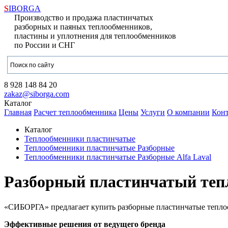
S
IBORGA
Производство и продажа пластинчатых
разборных и паяных теплообменников,
пластины и уплотнения для теплообменников
по России и СНГ
8 928
148 84 20
zakaz@siborga.com
Каталог
Главная
Расчет теплообменника
Цены
Услуги
О компании
Кон
Каталог
Теплообменники пластинчатые
Теплообменники пластинчатые Разборные
Теплообменники пластинчатые Разборные Alfa Laval
Разборный пластинчатый тепл
«СИБОРГА» предлагает купить разборные пластинчатые теплооб
Эффективные решения от ведущего бренда