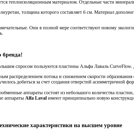
ется теплоизоляционным материалом. Отдельные части минерал
олиуретан, толщина которого составляет 6 см. Материал допол
мечательные. Они в полной мере соответствуют новому экологич
ь.
о бренда!
Большим спросом пользуются пластины Альфа Лаваль CurveFlow.
ным распределением потока и снижением скорости образования
лучилось добиться за счет создания отверстий асимметричной ф
обменные аппараты состоят из небольшого количества пластин,
ые аппараты
Alfa
Laval
имеют принципиально новую конструкцию
ехнические характеристики на высшем уровне