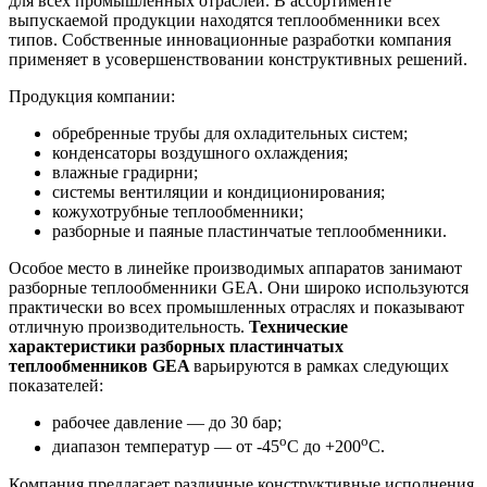
для всех промышленных отраслей. В ассортименте
выпускаемой продукции находятся теплообменники всех
типов. Собственные инновационные разработки компания
применяет в усовершенствовании конструктивных решений.
Продукция компании:
обребренные трубы для охладительных систем;
конденсаторы воздушного охлаждения;
влажные градирни;
системы вентиляции и кондиционирования;
кожухотрубные теплообменники;
разборные и паяные пластинчатые теплообменники.
Особое место в линейке производимых аппаратов занимают
разборные теплообменники GEA. Они широко используются
практически во всех промышленных отраслях и показывают
отличную производительность.
Технические
характеристики разборных пластинчатых
теплообменников
GEA
варьируются в рамках следующих
показателей:
рабочее давление — до 30 бар;
о
о
диапазон температур — от -45
С до +200
С.
Компания предлагает различные конструктивные исполнения