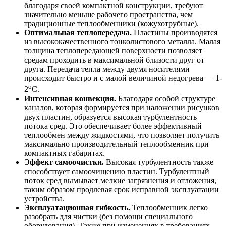
благодаря своей компактной конструкции, требуют
значительно меньше рабочего пространства, чем
традиционные теплообменники (кожухотрубные).
Оптимальная теплопередача.
Пластины производятся
из высококачественного тонколистового металла. Малая
толщина теплопередающей поверхности позволяет
средам проходить в максимальной близости друг от
друга. Передача тепла между двумя носителями
происходит быстро и с малой величиной недогрева — 1-
о
2
С.
Интенсивная конвекция.
Благодаря особой структуре
каналов, которая формируется при наложении рисунков
двух пластин, образуется высокая турбулентность
потока сред. Это обеспечивает более эффективный
теплообмен между жидкостями, что позволяет получить
максимально производительный теплообменник при
компактных габаритах.
Эффект самоочистки.
Высокая турбулентность также
способствует самоочищению пластин. Турбулентный
поток сред вымывает мелкие загрязнения и отложения,
таким образом продлевая срок исправной эксплуатации
устройства.
Эксплуатационная гибкость.
Теплообменник легко
разобрать для чистки (без помощи специального
оборудования). Также при изменениях в требованиях