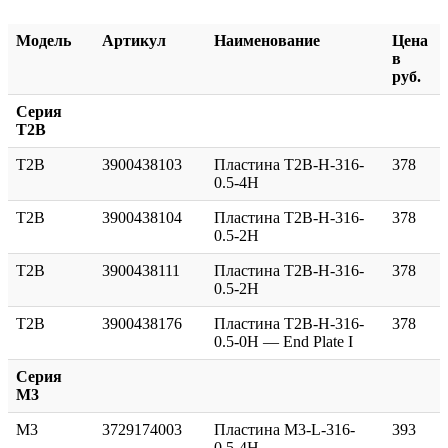
Модель
Артикул
Наименование
Цена
в
руб.
Серия
T2B
T2B
3900438103
Пластина T2B-H-316-
378
0.5-4H
T2B
3900438104
Пластина T2B-H-316-
378
0.5-2H
T2B
3900438111
Пластина T2B-H-316-
378
0.5-2H
T2B
3900438176
Пластина T2B-H-316-
378
0.5-0H — End Plate I
Серия
M3
M3
3729174003
Пластина M3-L-316-
393
0.5-4H