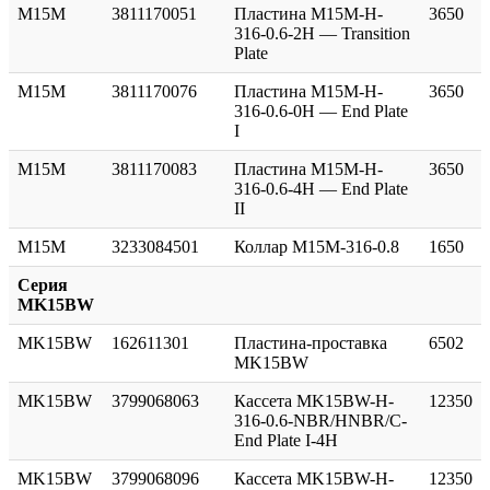
M15M
3811170051
Пластина M15M-H-
3650
316-0.6-2H — Transition
Plate
M15M
3811170076
Пластина M15M-H-
3650
316-0.6-0H — End Plate
I
M15M
3811170083
Пластина M15M-H-
3650
316-0.6-4H — End Plate
II
M15M
3233084501
Коллар M15M-316-0.8
1650
Серия
MK15BW
MK15BW
162611301
Пластина-проставка
6502
MK15BW
MK15BW
3799068063
Кассета MK15BW-H-
12350
316-0.6-NBR/HNBR/C-
End Plate I-4H
MK15BW
3799068096
Кассета MK15BW-H-
12350