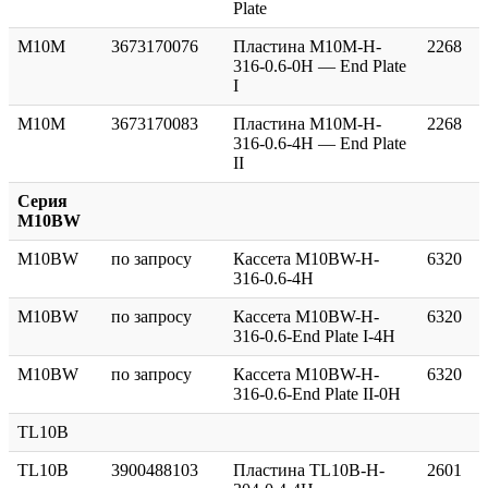
Plate
M10M
3673170076
Пластина M10M-H-
2268
316-0.6-0H — End Plate
I
M10M
3673170083
Пластина M10M-H-
2268
316-0.6-4H — End Plate
II
Серия
M10BW
M10BW
по запросу
Кассета M10BW-H-
6320
316-0.6-4Н
M10BW
по запросу
Кассета M10BW-H-
6320
316-0.6-End Plate I-4H
M10BW
по запросу
Кассета M10BW-H-
6320
316-0.6-End Plate II-0H
TL10B
TL10B
3900488103
Пластина TL10B-H-
2601