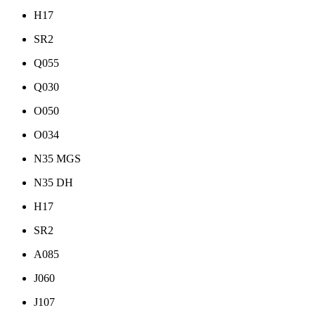
H17
SR2
Q055
Q030
O050
O034
N35 MGS
N35 DH
H17
SR2
A085
J060
J107