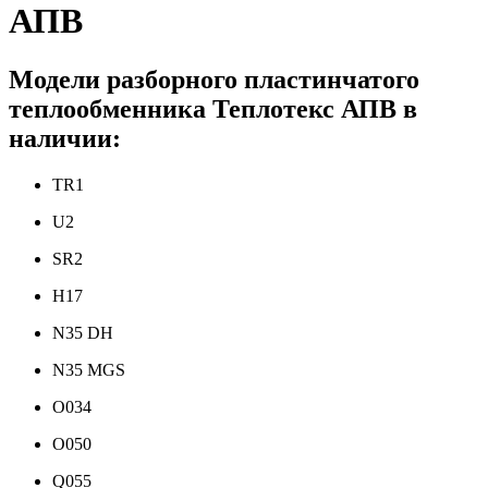
АПВ
Модели разборного пластинчатого
теплообменника Теплотекс АПВ в
наличии:
TR1
U2
SR2
H17
N35 DH
N35 MGS
O034
O050
Q055