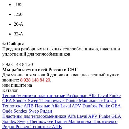
J185
J250
20-A
32-A
©
Сиборга
Продажа разборных и паяных теплообменников, пластин и
уплотнений для теплообменников
8 928
148-84-20
Мы работаем по всей России и СНГ
Для уточнения условий доставки в ваш населенный пункт
звоните:
8 928 148 84 20
,
или пишите на
zakaz@siborga.com
Каталог
Теплообменники пластинчатые
Разборные
Alfa Laval
Funke
GEA
Sondex
Swep
Thermowave
Tranter
Машимпэкс
Ридан
Теплотекс АПВ
Паяные
Alfa Laval
APV
Danfoss
Funke
GEA
Onda
Sondex
Swep
Ридан
Пластины для теплообменников
Alfa Laval
APV
Funke
GEA
Sondex
Swep
Thermowave
Tranter
Машимпэкс
Промэнерго
Ридан
Росвеп
Теплотекс АПВ